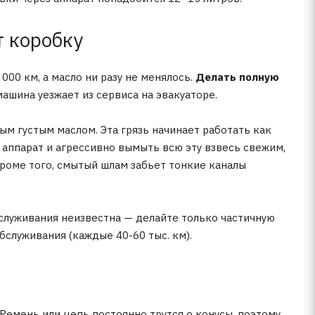
т коробку
000 км, а масло ни разу не менялось.
Делать полную
машина уезжает из сервиса на эвакуаторе.
м густым маслом. Эта грязь начинает работать как
 аппарат и агрессивно вымыть всю эту взвесь свежим,
роме того, смытый шлам забьет тонкие каналы
бслуживания неизвестна — делайте только частичную
бслуживания (каждые 40-60 тыс. км).
 Ремень или цепь постоянно трутся о конусы, поэтому