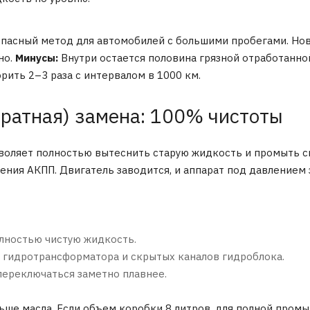
пасный метод для автомобилей с большими пробегами. Нов
но.
Минусы:
Внутри остается половина грязной отработанно
рить 2–3 раза с интервалом в 1000 км.
аратная) замена: 100% чистоты
воляет полностью вытеснить старую жидкость и промыть с
ения АКПП. Двигатель заводится, и аппарат под давлением
лностью чистую жидкость.
 гидротрансформатора и скрытых каналов гидроблока.
переключаться заметно плавнее.
ьше масла. Если объем коробки 8 литров, для полной промы