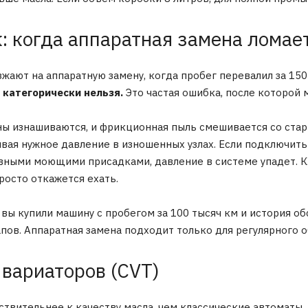
: когда аппаратная замена ломае
ают на аппаратную замену, когда пробег перевалил за 150 
 категорически нельзя.
Это частая ошибка, после которой 
 изнашиваются, и фрикционная пыль смешивается со стары
вая нужное давление в изношенных узлах. Если подключить
вными моющими присадками, давление в системе упадет. К
росто откажется ехать.
 вы купили машину с пробегом за 100 тысяч км и история о
апов. Аппаратная замена подходит только для регулярного о
вариаторов (CVT)
ствительнее к качеству масла, чем классические автоматы.