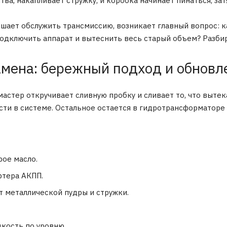
ва, накапливает стружку, и коробка начинает пинаться, за
шает обслужить трансмиссию, возникает главный вопрос: к
одключить аппарат и вытеснить весь старый объем? Разбир
амена: бережный подход и обновл
мастер откручивает сливную пробку и сливает то, что выте
ти в системе. Остальное остается в гидротрансформаторе 
рое масло.
ртера АКПП.
 металлической пудры и стружки.
кость по уровню.