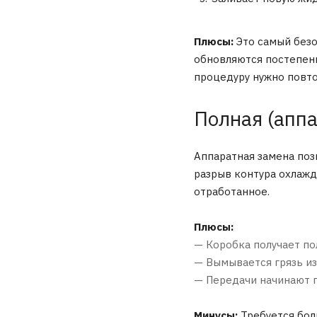
Плюсы:
Это самый безо
обновляются постепен
процедуру нужно повто
Полная (апп
Аппаратная замена поз
разрыв контура охлажд
отработанное.
Плюсы:
— Коробка получает по
— Вымывается грязь из
— Передачи начинают 
Минусы:
Требуется бол