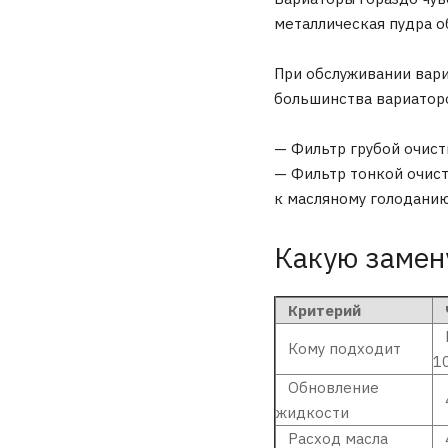
металлическая пудра о
При обслуживании вар
большинства вариаторов
— Фильтр грубой очист
— Фильтр тонкой очист
к масляному голоданию
Какую замену
Критерий
Ч
М
Кому подходит
10
Обновление
4
жидкости
Расход масла
4