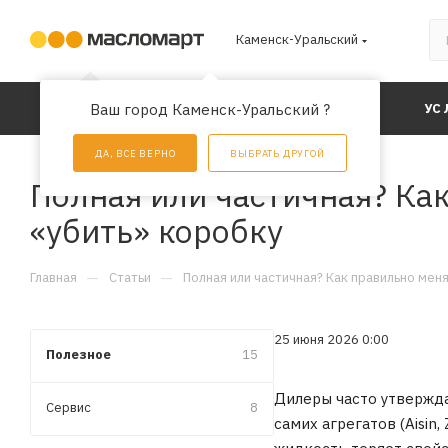
Каменск-Уральский
Ваш город Каменск-Уральский ?
КАТАЛОГ
АКЦИИ
УС
ДА, ВСЕ ВЕРНО
ВЫБРАТЬ ДРУГОЙ
Полная или частичная? Как
«убить» коробку
—
—
Главная
Статьи
Полная или частичная? Как правильно меня
25 июня 2026 0:00
Полезное
15
Дилеры часто утвержда
Сервис
8
самих агрегатов (Aisin,