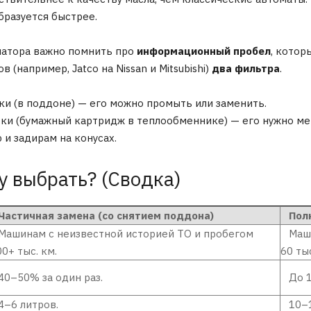
бразуется быстрее.
иатора важно помнить про
информационный пробел
, котор
 (например, Jatco на Nissan и Mitsubishi)
два фильтра
.
ки (в поддоне) — его можно промыть или заменить.
ки (бумажный картридж в теплообменнике) — его нужно ме
 и задирам на конусах.
 выбрать? (Сводка)
астичная замена (со снятием поддона)
Полн
ашинам с неизвестной историей ТО и пробегом
Машин
0+ тыс. км.
60 тыс
0–50% за один раз.
До 1
–6 литров.
10–1