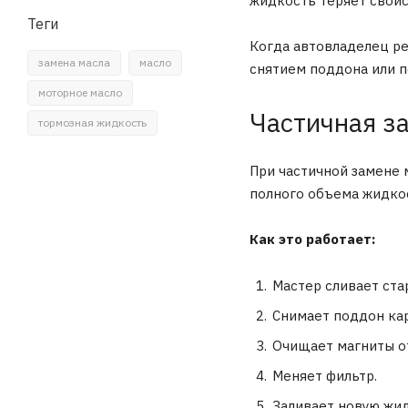
жидкость теряет свойст
Теги
Когда автовладелец ре
замена масла
масло
снятием поддона или п
моторное масло
Частичная з
тормозная жидкость
При частичной замене 
полного объема жидкос
Как это работает:
Мастер сливает ста
Снимает поддон ка
Очищает магниты от
Меняет фильтр.
Заливает новую жид