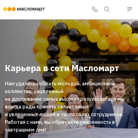
Карьера в сети Масломарт
Нам удалось собрать молодой, амбициозный
коллектив, нацеленный
на достижение самых высоких результатов, и мы
всегда рады принять талантливых
и увлеченных людей в число своих сотрудников.
Работая с нами, вы обретаете уверенность в
завтрашнем дне!