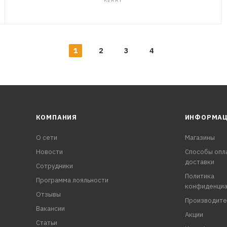
KERRY
1
2
3
4
КОМПАНИЯ
ИНФОРМА
О сети
Магазины
Новости
Способы опл
доставки
Сотрудники
Политика
Программа лояльности
конфиденциа
Отзывы
Производите
Вакансии
Акции
Статьи