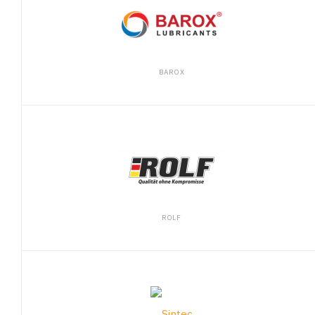
BAROX
ROLF