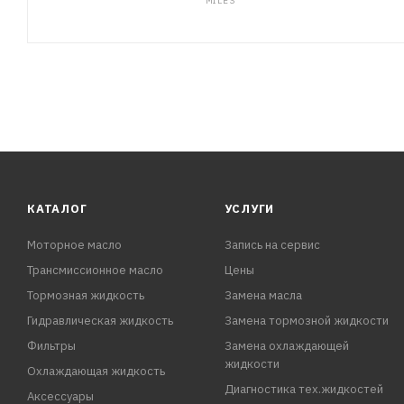
MILES
КАТАЛОГ
УСЛУГИ
Моторное масло
Запись на сервис
Трансмиссионное масло
Цены
Тормозная жидкость
Замена масла
Гидравлическая жидкость
Замена тормозной жидкости
Фильтры
Замена охлаждающей
жидкости
Охлаждающая жидкость
Диагностика тех.жидкостей
Аксессуары