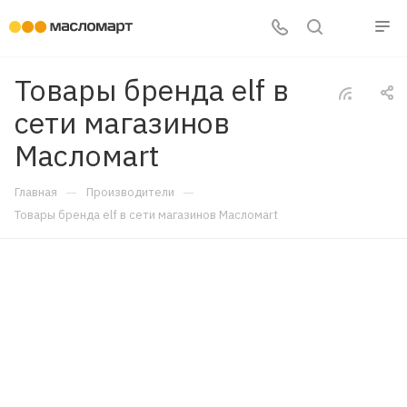
Товары бренда elf в
сети магазинов
Масломart
—
—
Главная
Производители
Товары бренда elf в сети магазинов Масломart