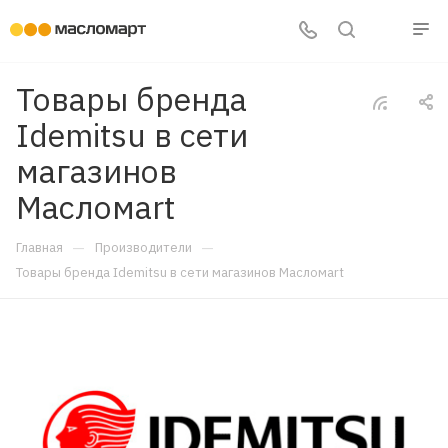
Товары бренда
Idemitsu в сети
магазинов
Масломart
—
—
Главная
Производители
Товары бренда Idemitsu в сети магазинов Масломart