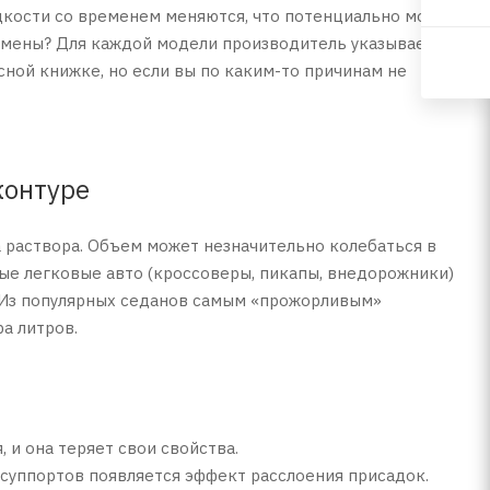
идкости со временем меняются, что потенциально может
амены? Для каждой модели производитель указывает
ной книжке, но если вы по каким-то причинам не
контуре
а раствора. Объем может незначительно колебаться в
пные легковые авто (кроссоверы, пикапы, внедорожники)
а. Из популярных седанов самым «прожорливым»
а литров.
и она теряет свои свойства.
 суппортов появляется эффект расслоения присадок.