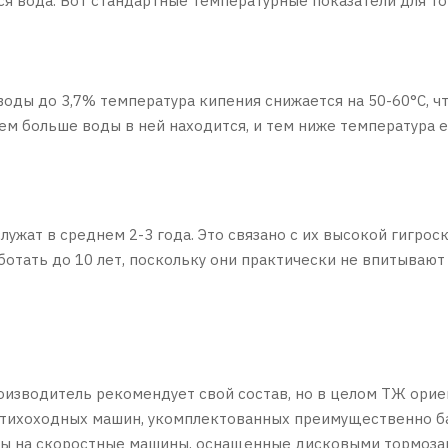
ся вода. Вот стандартные температурные показатели для 
воды до 3,7% температура кипения снижается на 50-60°С, ч
тем больше воды в ней находится, и тем ниже температура е
лужат в среднем 2-3 года. Это связано с их высокой гигр
отать до 10 лет, поскольку они практически не впитывают 
изводитель рекомендует свой состав, но в целом ТЖ орие
я тихоходных машин, укомплектованных преимущественно б
ны на скоростные машины, оснащенные дисковыми тормозам