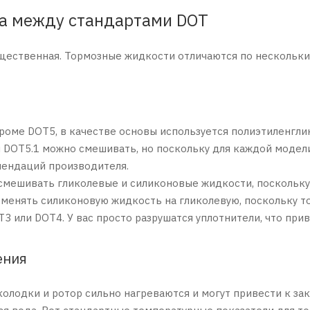
ца между стандартами DOT
ущественная. Тормозные жидкости отличаются по нескольк
кроме DOT5, в качестве основы используется полиэтиленглик
 DOT5.1 можно смешивать, но поскольку для каждой модели
ендаций производителя.
смешивать гликолевые и силиконовые жидкости, поскольку 
я менять силиконовую жидкость на гликолевую, поскольку т
3 или DOT4. У вас просто разрушатся уплотнители, что при
ения
олодки и ротор сильно нагреваются и могут привести к за