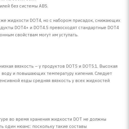
илей без системы ABS.
е же жидкости DOT4, но с набором присадок, снижающих
одукты DOT4+ и DOT4.5 превосходят стандартные DOT4
ионным свойствам могут им уступать.
низкая вязкость – у продуктов DOT5 и DOT5.1. Высокая
 воду и повышающих температуру кипения. Следует
тенсивной езды средняя вязкость у всех жидкостей
атуре во время хранения жидкости DOT не должны
ть один нюанс: поскольку такие составы