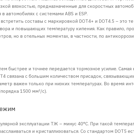
изкой вязкостью, предназначенные для скоростных автомоб
я в автомобилях с системами ABS и ESP.
встретить составы с маркировкой DOT4+ и DOT4.5 – это т
вора и повышающих температуру кипения. Как правило, пр
тров, но в отельных моментах, в частности, по антикорроз
тем быстрее и точнее передается тормозное усилие. Самая 
OT4 связана с большим количеством присадок, связывающих
раметр важен только при низких температурах. Во время ин
порядка 1500 мм²/с).
режим
улярной эксплуатации ТЖ – минус 40°С. При такой темпер
расслаиваться и кристаллизоваться. Со стандартом DOT5 ес