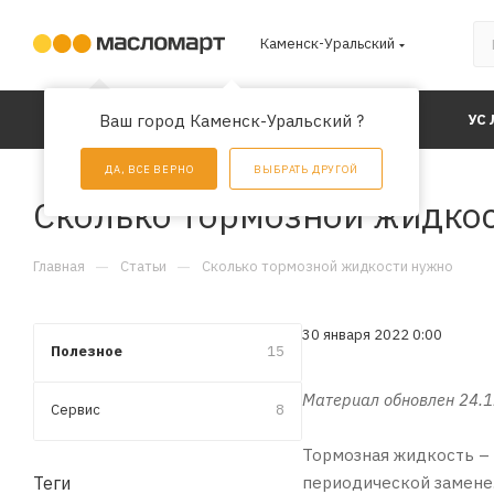
Каменск-Уральский
Ваш город Каменск-Уральский ?
КАТАЛОГ
АКЦИИ
УС
ДА, ВСЕ ВЕРНО
ВЫБРАТЬ ДРУГОЙ
Сколько тормозной жидко
—
—
Главная
Статьи
Сколько тормозной жидкости нужно
30 января 2022 0:00
Полезное
15
Материал обновлен 24.
Сервис
8
Тормозная жидкость – 
Теги
периодической замене.