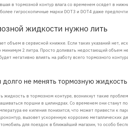
вшая в тормозной контур влага со временем осядет в нижн
 более гигроскопичные марки DOT3 и DOT4 даже предпочти
мозной жидкости нужно лить
ет объем в сервисной книжке. Если таких указаний нет, ис
но минимум 2 литра. Просто доливать недостающий объем н
 будет негативно влиять на работу всего тормозного конту
и долго не менять тормозную жидкость
ть жидкость в тормозном контуре, возникнут такие проблем
нашиваться поршни в цилиндрах. Со временем они станут п
емпература ее кипения понизится, что может привести к па
идроконтур, вызовет ускоренную коррозию металлических де
томобиль для поездок в ближайший магазин, то особо беспок