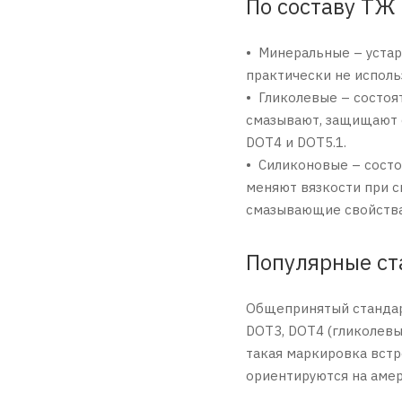
По составу ТЖ 
• Минеральные – устар
практически не исполь
• Гликолевые – состоя
смазывают, защищают о
DOT4 и DOT5.1.
• Силиконовые – состо
меняют вязкости при с
смазывающие свойства,
Популярные ст
Общепринятый стандарт
DOT3, DOT4 (гликолевы
такая маркировка встр
ориентируются на аме