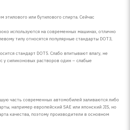
м этилового или бутилового спирта. Сейчас
роко используются на современных машинах, отлично
левому типу относятся популярные стандарты DOT3,
осится стандарт DOT5. Слабо впитывают влагу, не
ус у силиконовых растворов один – слабые
ьшую часть современных автомобилей заливаются либо
арты, например европейский SAE или японский JIS, но
арта качества, поэтому производители в основном