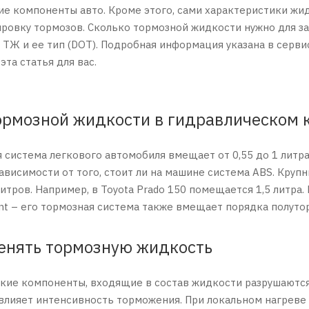
ие компоненты авто. Кроме этого, сами характеристики ж
ровку тормозов. Сколько тормозной жидкости нужно для з
Ж и ее тип (DOT). Подробная информация указана в сервис
эта статья для вас.
ормозной жидкости в гидравлическом 
я система легкового автомобиля вмещает от 0,55 до 1 литр
зависимости от того, стоит ли на машине система ABS. Кру
литров. Например, в Toyota Prado 150 помещается 1,5 литр
ent – его тормозная система также вмещает порядка полутор
енять тормозную жидкость
кие компоненты, входящие в состав жидкости разрушаются, 
 влияет интенсивность торможения. При локальном нагреве