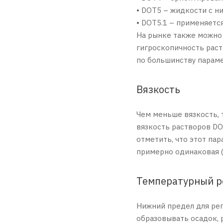
• DOT5 – жидкости с н
• DOT5.1 – применяетс
На рынке также можно 
гигроскопичность раст
по большинству параме
Вязкость
Чем меньше вязкость, 
вязкость растворов D
отметить, что этот па
примерно одинаковая (
Температурный 
Нижний предел для рег
образовывать осадок, 