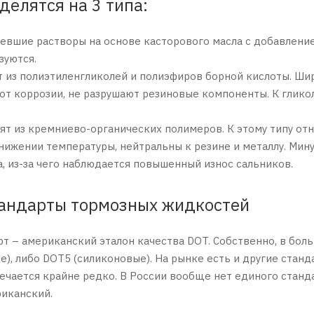
делятся на 3 типа:
евшие растворы на основе касторового масла с добавление
зуются.
т из полиэтиленгликолей и полиэфиров борной кислоты. Ши
т коррозии, не разрушают резиновые компоненты. К глико
ят из кремниево-органических полимеров. К этому типу отн
нижении температуры, нейтральны к резине и металлу. Мин
 из-за чего наблюдается повышенный износ сальников.
андарты тормозных жидкостей
 – американский эталон качества DOT. Собственно, в бол
е), либо DOT5 (силиконовые). На рынке есть и другие станд
ечается крайне редко. В России вообще нет единого станд
риканский.