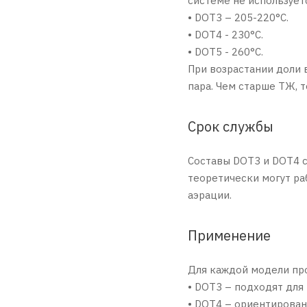
системе не использует
• DOT3 – 205-220°С.
• DOT4 - 230°C.
• DOT5 - 260°C.
При возрастании доли 
пара. Чем старше ТЖ, 
Срок службы
Составы DOT3 и DOT4 с
теоретически могут раб
аэрации.
Применение
Для каждой модели про
• DOT3 – подходят дл
• DOT4 – ориентирова