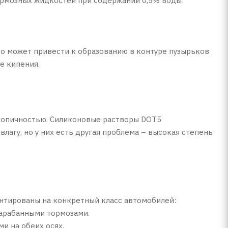
тормозных жидкостей при содержании 0,5% воды:
то может привести к образованию в контуре пузырьков
е кипения.
оскопичностью. Силиконовые растворы DOT5
влагу, но у них есть другая проблема – высокая степень
нтированы на конкретный класс автомобилей:
арабанными тормозами.
и на обеих осях.