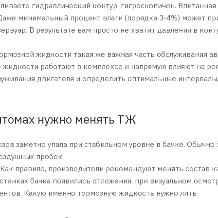
заливаете гидравлический контур, гигроскопичен. Впитанная
Даже минимальный процент влаги (порядка 3-4%) может прив
ервуар. В результате вам просто не хватит давления в кон
ормозной жидкости такая же важная часть обслуживания а
е жидкости работают в комплексе и напрямую влияют на ресу
уживания двигателя и определить оптимальные интервалы,
птомах нужно менять ТЖ
зов заметно упала при стабильном уровне в бачке. Обычно
оздушных пробок.
. Как правило, производители рекомендуют менять состав ка
а стенках бачка появились отложения, при визуальном осм
ентов. Какую именно тормозную жидкость нужно лить