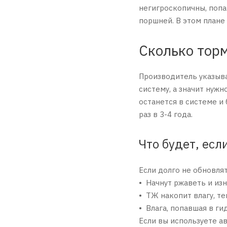
негигроскопичны, попа
поршней. В этом плане
Сколько тор
Производитель указыва
систему, а значит нуж
останется в системе и
раз в 3-4 года.
Что будет, есл
Если долго не обновля
• Начнут ржаветь и из
• ТЖ накопит влагу, т
• Влага, попавшая в г
Если вы используете ав