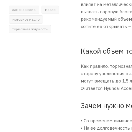
влияет на металлическ
замена масла
масло
вызвать паровую блоки
рекомендуемый объем Т
моторное масло
хотите ее открывать – 
тормозная жидкость
Какой объем т
Как правило, тормозна
сторону увеличения в 
могут вмещать до 1,5 
считается Hyundai Acc
Зачем нужно м
• Со временем химичес
• На ее долговечность