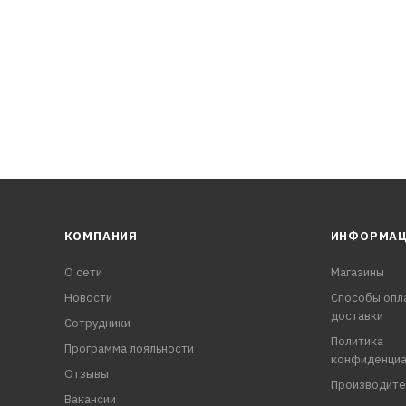
етает водостойкость.
ких, японских и корейских производителей автомобилей.
 слабым запахом специально разработана для автомобилей,
КОМПАНИЯ
ИНФОРМА
О сети
Магазины
Новости
Способы опл
доставки
Сотрудники
Политика
Программа лояльности
конфиденциа
Отзывы
Производите
Вакансии