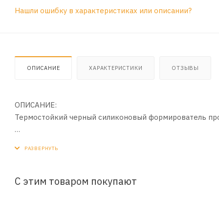
Нашли ошибку в характеристиках или описании?
ОПИСАНИЕ
ХАРАКТЕРИСТИКИ
ОТЗЫВЫ
ОПИСАНИЕ:
Термостойкий черный силиконовый формирователь пр
ПРИМЕНЕНИЕ:
При замене и восстановлении прокладок очистите и п
Снимите крышку тюбика и проткните мембрану, наверни
Нанесите непрерывный, однородный (3 мм) слой герме
С этим товаром покупают
Выдержите 15 минут до схватывания и соедините повер
отвердения зависит от температуры окружающей сред
Удалите ножом избыток силикона.