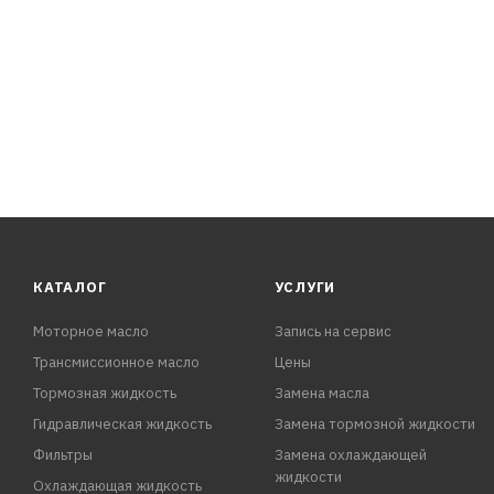
ПРЕИМУЩЕСТВА:
- RTV — вулканизируется при комнатной температуре.
- После вулканизации сохраняет эластичность и приобр
- Превосходит официальные стандарты О.Е.М. европейс
- Рабочий диапазон температур: от -70 до +345 °С.
- Формула с низким содержанием летучих соединений и
оснащенных кислородными
КАТАЛОГ
УСЛУГИ
Моторное масло
Запись на сервис
Трансмиссионное масло
Цены
Тормозная жидкость
Замена масла
Гидравлическая жидкость
Замена тормозной жидкости
Фильтры
Замена охлаждающей
жидкости
Охлаждающая жидкость