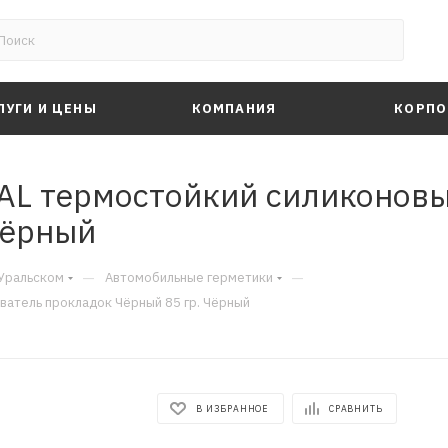
ЛУГИ И ЦЕНЫ
КОМПАНИЯ
КОРПО
EAL термостойкий силиконов
Чёрный
—
—
-Уральском
Автомобильные герметики
атель прокладок Чёрный 85 гр. Чёрный
В ИЗБРАННОЕ
СРАВНИТЬ