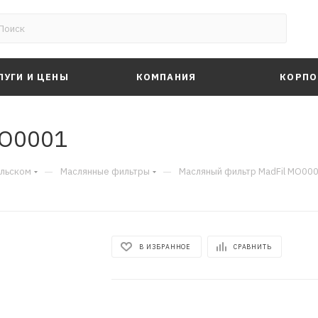
ЛУГИ И ЦЕНЫ
КОМПАНИЯ
КОРПО
MO0001
—
—
альском
Маслянные фильтры
Масляный фильтр MadFil MO00
В ИЗБРАННОЕ
СРАВНИТЬ