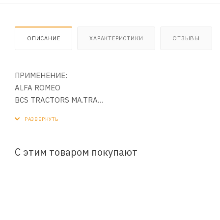
ОПИСАНИЕ
ХАРАКТЕРИСТИКИ
ОТЗЫВЫ
ПРИМЕНЕНИЕ:
ALFA ROMEO
BCS TRACTORS MA.TRA
BELARUS TRACTORS
CASE CONSTRUCTION
DAEWOO CONSTRUCTION
DEUTZ AG F2M 1008
С этим товаром покупают
FIAT
HONDA
INFINITI
JEEP
LADA