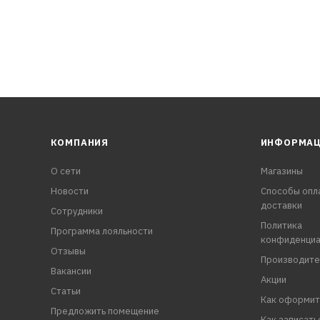
КОМПАНИЯ
ИНФОРМА
О сети
Магазины
Новости
Способы опл
доставки
Сотрудники
Политика
Программа лояльности
конфиденциа
Отзывы
Производите
Вакансии
Акции
Статьи
Как оформит
Предложить помещение
Как записать