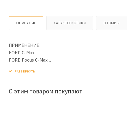
ОПИСАНИЕ
ХАРАКТЕРИСТИКИ
ОТЗЫВЫ
ПРИМЕНЕНИЕ:
FORD C-Max
FORD Focus C-Max
FORD Focus
FORD Galaxy
FORD Kuga
FORD Mondeo IV
С этим товаром покупают
FORD Mondeo
FORD S-Max
FORD Transit VII Bus
OPEL (Vauxhall) Meriva