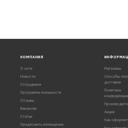
КОМПАНИЯ
ИНФОРМА
О сети
Магазины
Новости
Способы опл
доставки
Сотрудники
Политика
Программа лояльности
конфиденциа
Отзывы
Производите
Вакансии
Акции
Статьи
Как оформит
Предложить помещение
Как записать