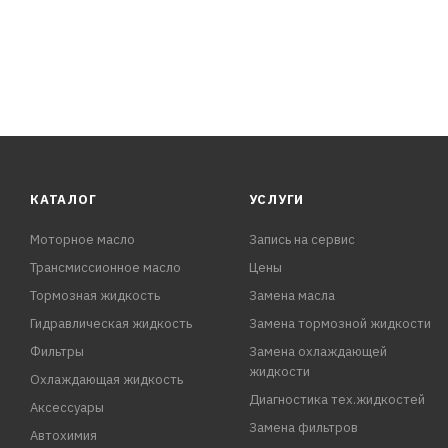
ХАРАКТЕРИСТИКИ:
Длинна: 240 мм
Ширина: 209 мм
Высота: 34 мм
КАТАЛОГ
УСЛУГИ
Моторное масло
Запись на сервис
Трансмиссионное масло
Цены
Тормозная жидкость
Замена масла
Гидравлическая жидкость
Замена тормозной жидкости
Фильтры
Замена охлаждающей
жидкости
Охлаждающая жидкость
Диагностика тех.жидкостей
Аксессуары
Замена фильтров
Автохимия