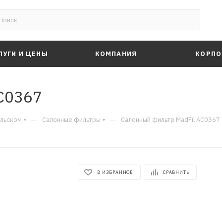
ЛУГИ И ЦЕНЫ
КОМПАНИЯ
КОРПО
C0367
—
—
альском
Салонные фильтры
Салонный фильтр MadFil AC0367
В ИЗБРАННОЕ
СРАВНИТЬ