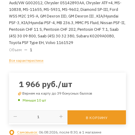
Audi/VW G002012, Chrysler 05142893AA, Chrysler ATF+4, MS-
10838, MS-11655, MS-5931, MS-9602, Diamond SP-III, Ford
WSS M2C 195-A, GM Dexron IID, GM Dexron III , KIA/Hyundai
PSF-3, KIA/Hyundai PSF-4, MB 236.3, MMC PS Fluid, Nissan PSF-II,
Pentosin CHF 11 S, Pentosin CHF 202, Pentosin CHF 7.1, Saab
(45) 30 09 800, Saab (45) 30 32 380, Subaru K0209A0080,
Toyota PSF Type EH, Volvo 1161529
Объем
—
1
Все характеристики
1 966
руб.
/шт
Вернем на карту до 39 бонусных баллов
Меньше 10 шт
В КОРЗИНУ
Самовывоз:
06.08.2026, после 8:30, в 1 магазине