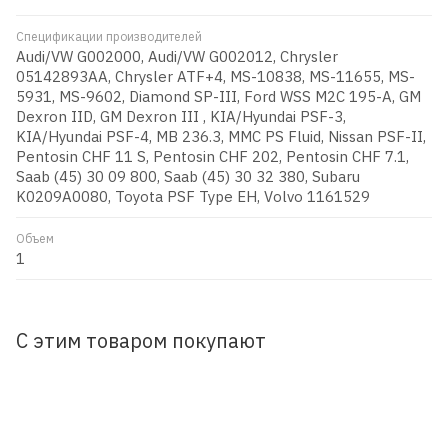
Спецификации производителей
Audi/VW G002000, Audi/VW G002012, Chrysler
05142893AA, Chrysler ATF+4, MS-10838, MS-11655, MS-
5931, MS-9602, Diamond SP-III, Ford WSS M2C 195-A, GM
Dexron IID, GM Dexron III , KIA/Hyundai PSF-3,
KIA/Hyundai PSF-4, MB 236.3, MMC PS Fluid, Nissan PSF-II,
Pentosin CHF 11 S, Pentosin CHF 202, Pentosin CHF 7.1,
Saab (45) 30 09 800, Saab (45) 30 32 380, Subaru
K0209A0080, Toyota PSF Type EH, Volvo 1161529
Объем
1
С этим товаром покупают