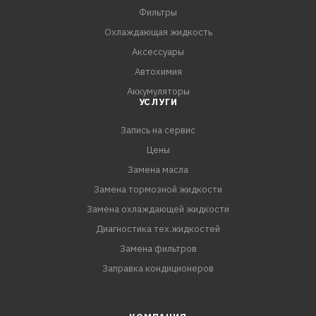
наносить при температуре окружающей среды не ниже
Фильтры
+10°С.
Охлаждающая жидкость
3. Перед использованием баллон энергично
Аксессуары
встряхивать в течение 2–3-х минут.
Автохимия
4. Поворотом сопла распылительной головки выбрать
Аккумуляторы
необ
УСЛУГИ
Запись на сервис
Цены
Замена масла
Замена тормозной жидкости
Замена охлаждающей жидкости
Диагностика тех.жидкостей
Замена фильтров
Заправка кондиционеров