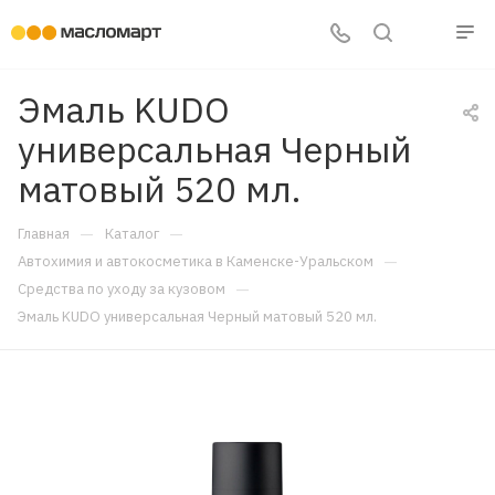
Эмаль KUDO
универсальная Черный
матовый 520 мл.
—
—
Главная
Каталог
—
Автохимия и автокосметика в Каменске-Уральском
—
Средства по уходу за кузовом
Эмаль KUDO универсальная Черный матовый 520 мл.