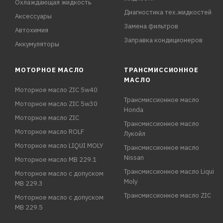
Охлаждающая жидкость
Диагностика тех.жидкостей
Аксессуары
Замена фильтров
Автохимия
Заправка кондиционеров
Аккумуляторы
МОТОРНОЕ МАСЛО
ТРАНСМИССИОННОЕ
МАСЛО
Моторное масло ZIC 5w40
Трансмиссионное масло
Моторное масло ZIC 5w30
Honda
Моторное масло ZIC
Трансмиссионное масло
Моторное масло ROLF
Лукойл
Моторное масло LIQUI MOLY
Трансмиссионное масло
Nissan
Моторное масло MB 229.1
Трансмиссионное масло Liqui
Моторное масло с допуском
Moly
MB 229.3
Трансмиссионное масло ZIC
Моторное масло с допуском
MB 229.5