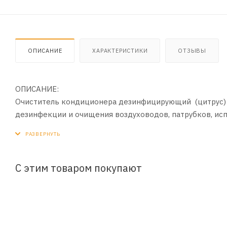
ОПИСАНИЕ
ХАРАКТЕРИСТИКИ
ОТЗЫВЫ
ОПИСАНИЕ:
Очиститель кондиционера дезинфицирующий (цитрус) 
дезинфекции и очищения воздуховодов, патрубков, ис
автомобилей. Борется с плесенью, бактериями, грибка
ПРИМЕНЕНИЕ:
- Включить обогрев салона на 10 минут
С этим товаром покупают
- Выставить температуру на минимум, интенсивность 
- Встряхнуть баллон, установить на пол перед местом 
на обивку
- Закрыть двери и окна на время распыления и в течени