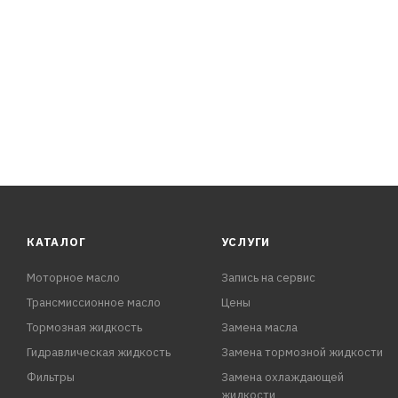
- Проветрить.
ПРЕИМУЩЕСТВА:
- Простота применения
- Циркулирует по всей системе, очищая воздуховоды, п
- Устраняет неприятный запах при включении кондици
- Предотвращает размножение грибков и бактерий
- Не требует демонтажа салонного фильтра и элементо
- Длительный аромат ментола и эвкалип
КАТАЛОГ
УСЛУГИ
Моторное масло
Запись на сервис
Трансмиссионное масло
Цены
Тормозная жидкость
Замена масла
Гидравлическая жидкость
Замена тормозной жидкости
Фильтры
Замена охлаждающей
жидкости