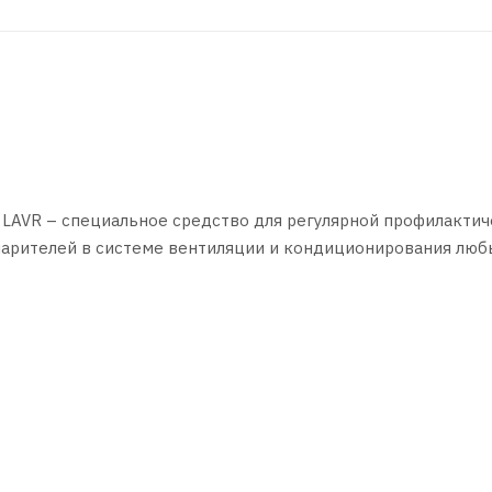
LAVR – специальное средство для регулярной профилактич
парителей в системе вентиляции и кондиционирования люб
ми, пылью и препятствует их дальнейшему размножению.
на максимум и включить режим рециркуляции
переднего пассажира, нажать на клапан до фиксации. Не нап
и 10 минут после.