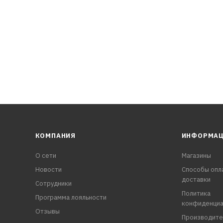
атрубки, испаритель
онера
в системы вентиляции.
КОМПАНИЯ
ИНФОРМА
О сети
Магазины
Новости
Способы опл
доставки
Сотрудники
Политика
Программа лояльности
конфиденциа
Отзывы
Производите