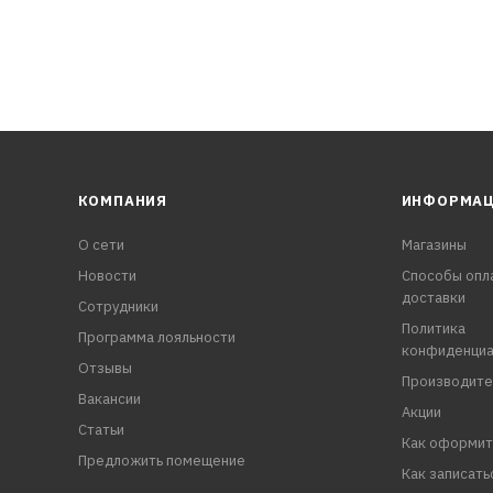
КОМПАНИЯ
ИНФОРМА
О сети
Магазины
Новости
Способы опл
доставки
Сотрудники
Политика
Программа лояльности
конфиденциа
Отзывы
Производите
Вакансии
Акции
Статьи
Как оформит
Предложить помещение
Как записать