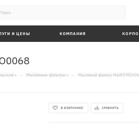
ЛУГИ И ЦЕНЫ
КОМПАНИЯ
КОРПО
MO0068
—
—
альском
Маслянные фильтры
Масляный фильтр MadFil MO00
В ИЗБРАННОЕ
СРАВНИТЬ