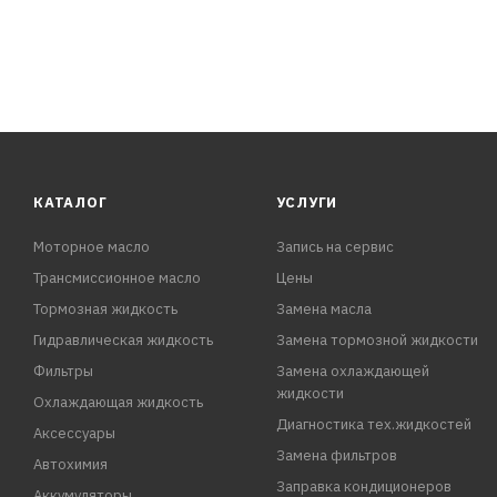
КАТАЛОГ
УСЛУГИ
Моторное масло
Запись на сервис
Трансмиссионное масло
Цены
Тормозная жидкость
Замена масла
Гидравлическая жидкость
Замена тормозной жидкости
Фильтры
Замена охлаждающей
жидкости
Охлаждающая жидкость
Диагностика тех.жидкостей
Аксессуары
Замена фильтров
Автохимия
Заправка кондиционеров
Аккумуляторы