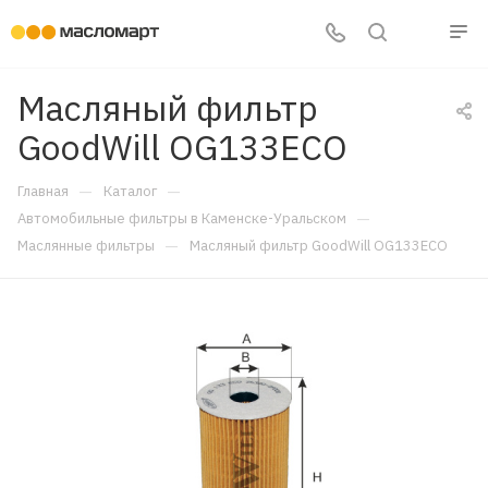
Масляный фильтр
GoodWill OG133ECO
—
—
Главная
Каталог
—
Автомобильные фильтры в Каменске-Уральском
—
Маслянные фильтры
Масляный фильтр GoodWill OG133ECO