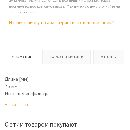
Цена может отличаться от цен в розничных магазинах. Товар
доступен только для самовывоза. Фактическую цену уточняйте на
кассе в магазине
Нашли ошибку в характеристиках или описании?
ОПИСАНИЕ
ХАРАКТЕРИСТИКИ
ОТЗЫВЫ
Длина [мм]
75 мм
Исполнение фильтра
Накручиваемый фильтр
Наружный диаметр [мм]
80 мм
Цвет
С этим товаром покупают
черный