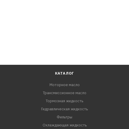
Внутренняя резьба [мм]
M20 x 1,5 мм
КАТАЛОГ
Моторное масло
Трансмиссионное масло
Тормозная жидкость
Гидравлическая жидкость
Фильтры
Охлаждающая жидкость