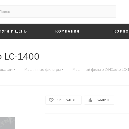
ЛУГИ И ЦЕНЫ
КОМПАНИЯ
КОРПО
 LC-1400
—
—
альском
Маслянные фильтры
Масляный фильтр LYNXauto LC-
В ИЗБРАННОЕ
СРАВНИТЬ