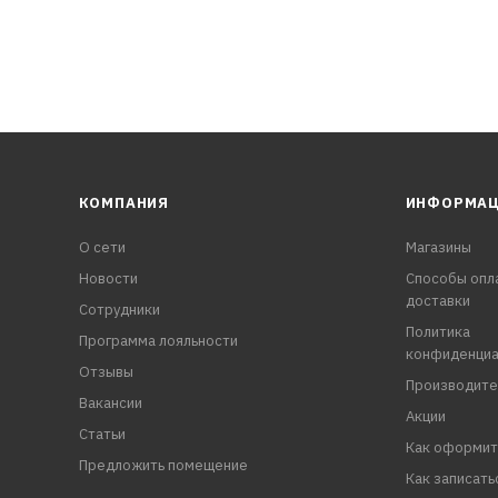
КОМПАНИЯ
ИНФОРМА
О сети
Магазины
Новости
Способы опл
доставки
Сотрудники
Политика
Программа лояльности
конфиденциа
Отзывы
Производите
Вакансии
Акции
Статьи
Как оформит
Предложить помещение
Как записать