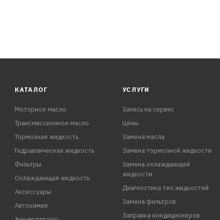
КАТАЛОГ
УСЛУГИ
Моторное масло
Запись на сервис
Трансмиссионное масло
Цены
Тормозная жидкость
Замена масла
Гидравлическая жидкость
Замена тормозной жидкости
Фильтры
Замена охлаждающей
жидкости
Охлаждающая жидкость
Диагностика тех.жидкостей
Аксессуары
Замена фильтров
Автохимия
Заправка кондиционеров
Аккумуляторы