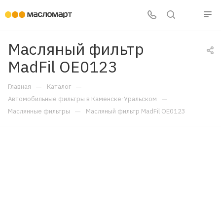
Масляный фильтр
MadFil OE0123
—
—
Главная
Каталог
—
Автомобильные фильтры в Каменске-Уральском
—
Маслянные фильтры
Масляный фильтр MadFil OE0123