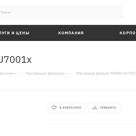
ЛУГИ И ЦЕНЫ
КОМПАНИЯ
КОРПО
U7001x
—
—
альском
Маслянные фильтры
Масляный фильтр MANN HU700
В ИЗБРАННОЕ
СРАВНИТЬ