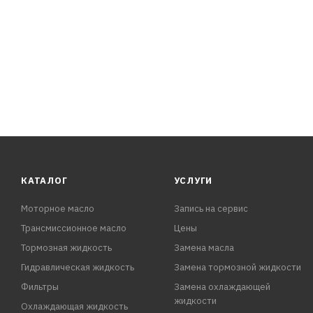
КАТАЛОГ
УСЛУГИ
Моторное масло
Запись на сервис
Трансмиссионное масло
Цены
Тормозная жидкость
Замена масла
Гидравлическая жидкость
Замена тормозной жидкости
Фильтры
Замена охлаждающей
жидкости
Охлаждающая жидкость