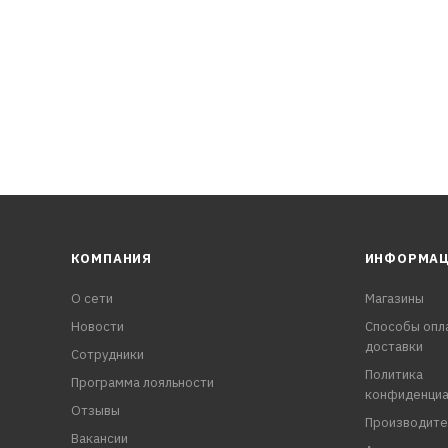
КОМПАНИЯ
ИНФОРМА
О сети
Магазины
Новости
Способы опл
доставки
Сотрудники
Политика
Программа лояльности
конфиденциа
Отзывы
Производите
Вакансии