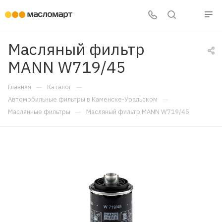
Масляный фильтр
MANN W719/45
—
—
Главная
Каталог
—
Автомобильные фильтры в Каменске-Уральском
—
Маслянные фильтры
Масляный фильтр MANN W719/45