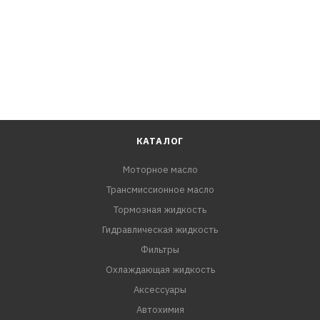
JEEP
KOMATSU
LADA (SHIGULI)
LANCIA (LANCIA AUTOBIANCHI)
LIGIER AUTOMOBILES
LOMBARDINI ENGINES
MEGA (AIXAM-MEGA FRANCE)
MICROCAR (BENETEAU GROUP)
КАТАЛОГ
MITSUBISHI
Моторное масло
NISSAN
Трансмиссионное масло
OPEL
PIAGGIO / VESPA
Тормозная жидкость
RENAULT
Гидравлическая жидкость
SUZUKI
Фильтры
VAUXHALL-BEDFORD (LCV)
Охлаждающая жидкость
VETUS MARINE ENGINES
Аксессуары
WEIDEMANN (WACKER NEUSON)
Автохимия