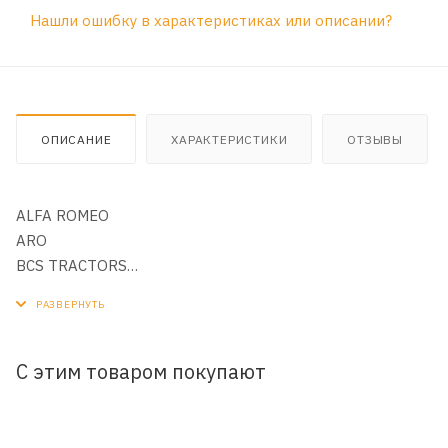
Нашли ошибку в характеристиках или описании?
ОПИСАНИЕ
ХАРАКТЕРИСТИКИ
ОТЗЫВЫ
ALFA ROMEO
ARO
BCS TRACTORS
BELLIER AUTOMOBILES
CHATENET AUTOMOBILES
DACIA (RENAULT GROUP)
DEUTZ AG (ENGINES)
С этим товаром покупают
GEHL
GRECAV
HAKO