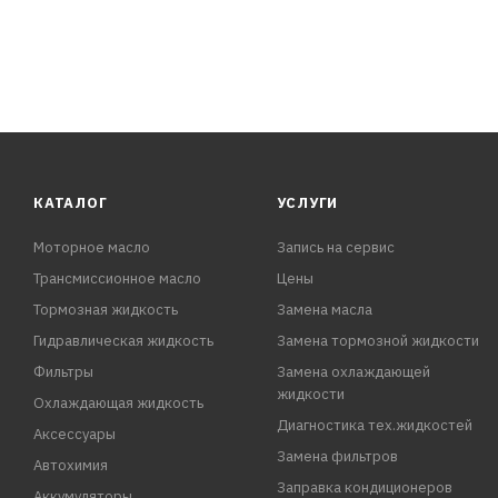
КАТАЛОГ
УСЛУГИ
Моторное масло
Запись на сервис
Трансмиссионное масло
Цены
Тормозная жидкость
Замена масла
Гидравлическая жидкость
Замена тормозной жидкости
Фильтры
Замена охлаждающей
жидкости
Охлаждающая жидкость
Диагностика тех.жидкостей
Аксессуары
Замена фильтров
Автохимия
Заправка кондиционеров
Аккумуляторы