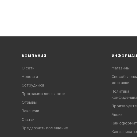
КОМПАНИЯ
ИНФОРМА
О сети
Магазины
Новости
Способы опл
доставки
Сотрудники
Политика
Программа лояльности
конфиденциа
Отзывы
Производите
Вакансии
Акции
Статьи
Как оформит
Предложить помещение
Как записать