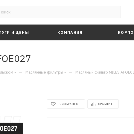
ЛУГИ И ЦЕНЫ
КОМПАНИЯ
КОРПО
FOE027
—
—
альском
Маслянные фильтры
Масляный фильтр MILES AFOE0
В ИЗБРАННОЕ
СРАВНИТЬ