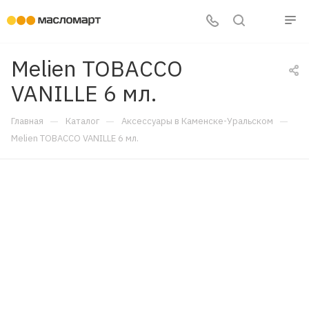
Melien TOBACCO
VANILLE 6 мл.
—
—
—
Главная
Каталог
Аксессуары в Каменске-Уральском
Melien TOBACCO VANILLE 6 мл.