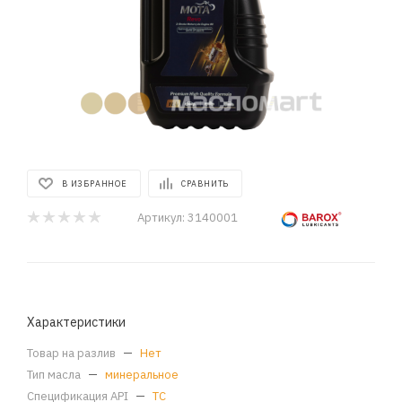
В ИЗБРАННОЕ
СРАВНИТЬ
Артикул:
3140001
Характеристики
Товар на разлив
—
Нет
Тип масла
—
минеральное
Спецификация API
—
TC