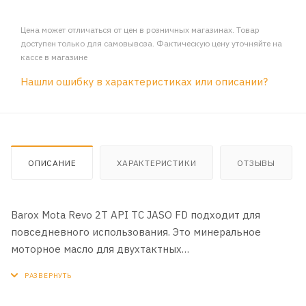
Цена может отличаться от цен в розничных магазинах. Товар
доступен только для самовывоза. Фактическую цену уточняйте на
кассе в магазине
Нашли ошибку в характеристиках или описании?
ОПИСАНИЕ
ХАРАКТЕРИСТИКИ
ОТЗЫВЫ
Barox Mota Revo 2T API TC JASO FD подходит для
повседневного использования. Это минеральное
моторное масло для двухтактных
мотоциклетных двигателей малого объема, созданное
на основе высококачественных минеральных базовых
масел в сочетании