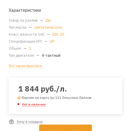
Характеристики
Товар на разлив
—
Да
Тип масла
—
синтетическое
Класс вязкости SAE
—
0W-20
Спецификация API
—
SP
Объем
—
1
Тип двигателя
—
4-тактный
Все характеристики
1 844
руб.
/л.
Вернем на карту до 111 бонусных баллов
Нет в наличии
Хочу в подарок