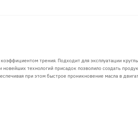
 коэффициентом трения. Подходит для эксплуатации круглы
и новейших технологий присадок позволило создать продук
еспечивая при этом быстрое проникновение масла в двигат
мобилей с бензиновыми и дизельными двигателями с турб