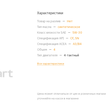
Характеристики
Товар на разлив
—
Нет
Тип масла
—
синтетическое
Класс вязкости SAE
—
5W-30
Спецификация API
—
CF
,
SN
Спецификация ACEA
—
A3/B4
Объем
—
4
Тип двигателя
—
4-тактный
Все характеристики
Цена может отличаться от цен в розничных магаз
уточняйте на кассе в магазине