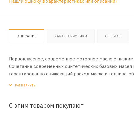
Нашли ошибку в характеристиках или описании?
ОПИСАНИЕ
ХАРАКТЕРИСТИКИ
ОТЗЫВЫ
Первоклассное, современное моторное масло с низким
Сочетание современных синтетических базовых масел 
гарантированно снижающий расход масла и топлива, об
Специально разработано для холодного климата.
ПРИМЕНЕНИЕ:
Оптимально подходит для современных легковых авто
С этим товаром покупают
и без него, а также для насос-инжекторных систем.
ПРЕИМУЩЕСТВА:
• Превосходная износоустойчивость