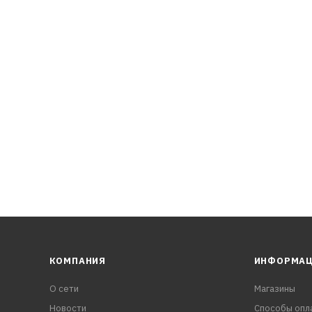
 нейтрализаторов
КОМПАНИЯ
ИНФОРМА
О сети
Магазины
Новости
Способы опл