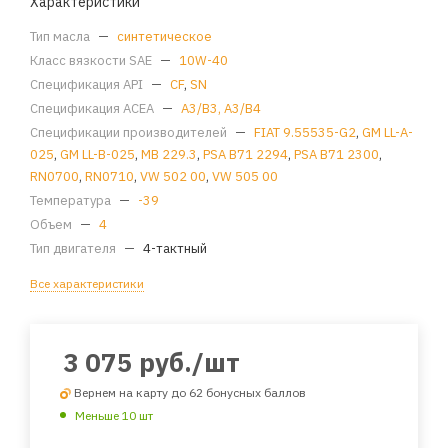
Характеристики
Тип масла
—
синтетическое
Класс вязкости SAE
—
10W-40
Спецификация API
—
CF
,
SN
Спецификация ACEA
—
A3/B3, A3/B4
Спецификации производителей
—
FIAT 9.55535-G2
,
GM LL-A-
025
,
GM LL-B-025
,
MB 229.3
,
PSA B71 2294
,
PSA B71 2300
,
RN0700
,
RN0710
,
VW 502 00
,
VW 505 00
Температура
—
-39
Объем
—
4
Тип двигателя
—
4-тактный
Все характеристики
3 075
руб.
/шт
Вернем на карту до 62 бонусных баллов
Меньше 10 шт