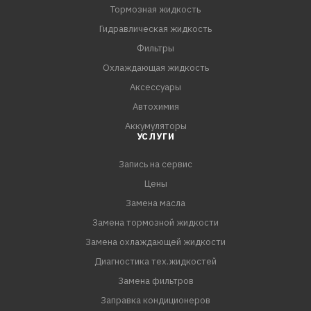
при высоких нагрузках.
Тормозная жидкость
Гидравлическая жидкость
СПЕЦИФИКАЦИИ:
Фильтры
API SL/CF;
Охлаждающая жидкость
ACEA A3/B4;
Аксессуары
MB-229.1
Автохимия
Аккумуляторы
УСЛУГИ
Запись на сервис
Цены
Замена масла
Замена тормозной жидкости
Замена охлаждающей жидкости
Диагностика тех.жидкостей
Замена фильтров
Заправка кондиционеров