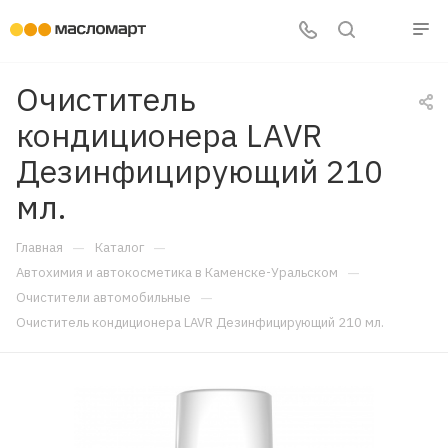
Очиститель
кондиционера LAVR
Дезинфицирующий 210
мл.
—
—
Главная
Каталог
—
Автохимия и автокосметика в Каменске-Уральском
—
Очистители автомобильные
Очиститель кондиционера LAVR Дезинфицирующий 210 мл.