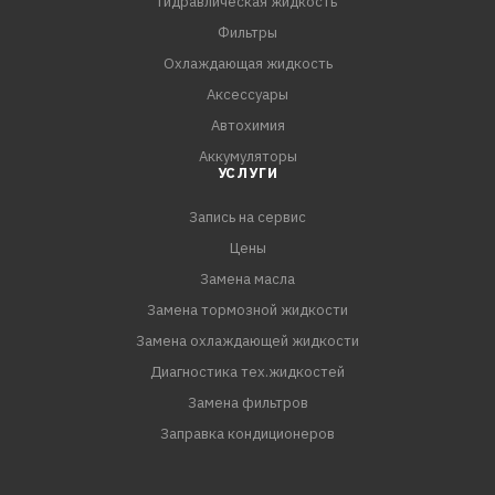
Гидравлическая жидкость
патрубки, испаритель
Фильтры
- Устраняет неприятный запах при включении
Охлаждающая жидкость
кондиционера
Аксессуары
- Предотвращает размножение грибков и бактерий
Автохимия
- Не требует демонтажа салонного фильтра и
Аккумуляторы
элементов системы вентиляции.
УСЛУГИ
- Длительный аромат ментола и эвкалипта
Запись на сервис
Цены
Замена масла
Замена тормозной жидкости
Замена охлаждающей жидкости
Диагностика тех.жидкостей
Замена фильтров
Заправка кондиционеров