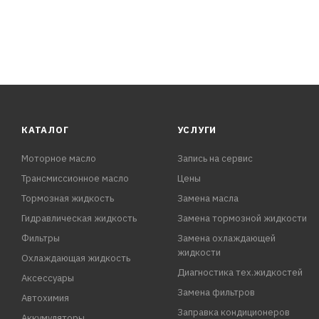
КАТАЛОГ
УСЛУГИ
Моторное масло
Запись на сервис
Трансмиссионное масло
Цены
Тормозная жидкость
Замена масла
Гидравлическая жидкость
Замена тормозной жидкости
Фильтры
Замена охлаждающей
жидкости
Охлаждающая жидкость
Диагностика тех.жидкостей
Аксессуары
Замена фильтров
Автохимия
Заправка кондиционеров
Аккумуляторы