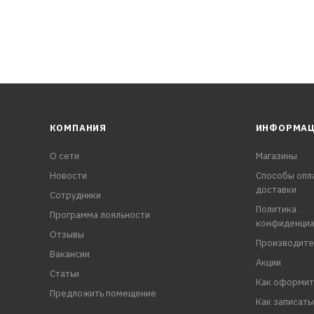
КОМПАНИЯ
ИНФОРМА
О сети
Магазины
Новости
Способы опл
доставки
Сотрудники
Политика
Программа лояльности
конфиденциа
Отзывы
Производите
Вакансии
Акции
Статьи
Как оформит
Предложить помещение
Как записать