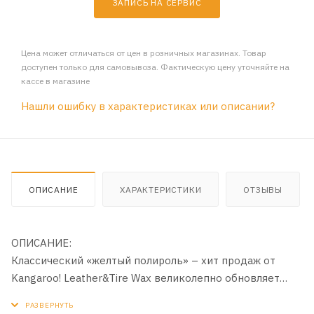
ЗАПИСЬ НА СЕРВИС
Цена может отличаться от цен в розничных магазинах. Товар
доступен только для самовывоза. Фактическую цену уточняйте на
кассе в магазине
Нашли ошибку в характеристиках или описании?
ОПИСАНИЕ
ХАРАКТЕРИСТИКИ
ОТЗЫВЫ
ОПИСАНИЕ:
Классический «желтый полироль» – хит продаж от
Kangaroo! Leather&Tire Wax великолепно обновляет
кожаные, пластиковые и резиновые поверхности,
возвращает им первоначальный вид, цвет и блеск.