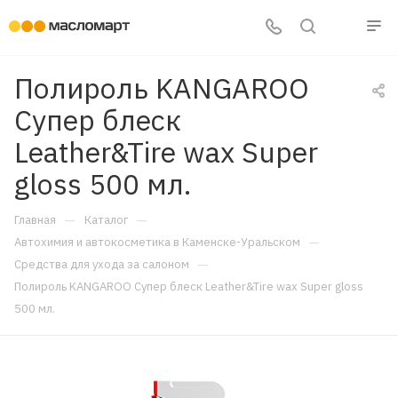
Полироль KANGAROO
Супер блеск
Leather&Tire wax Super
gloss 500 мл.
—
—
Главная
Каталог
—
Автохимия и автокосметика в Каменске-Уральском
—
Средства для ухода за салоном
Полироль KANGAROO Супер блеск Leather&Tire wax Super gloss
500 мл.