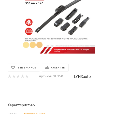
В ИЗБРАННОЕ
СРАВНИТЬ
LYNXauto
Артикул:
XF350
Характеристики
Сезон
—
Всесезонное