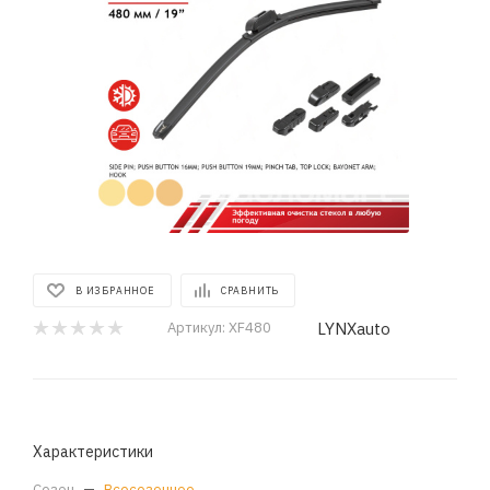
В ИЗБРАННОЕ
СРАВНИТЬ
LYNXauto
Артикул:
XF480
Характеристики
Сезон
—
Всесезонное