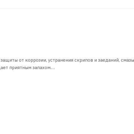
защиты от коррозии, устранения скрипов и заеданий, смаз
дает приятным запахом.
ов и других узлов