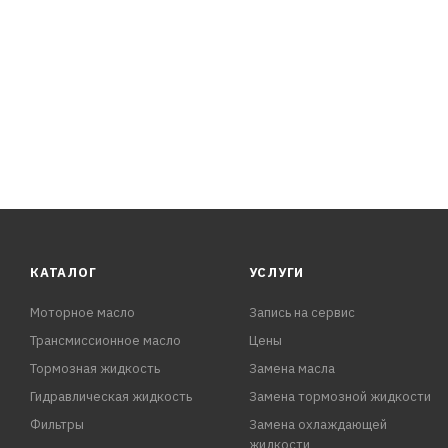
- Защищает от влаги и препятствует коррозии
- За 1 – 2 минуты разъединяет прикипевшие и приржа
- Смазывает и восстанавливает работоспособность ме
- Предотвращает окисление электрооборудования
- Обладает высокой проникающей способностью
- Удобно распыляется благодаря удлинительной трубке
- Имеет приятный ненавязчивый аромат.
КАТАЛОГ
УСЛУГИ
Моторное масло
Запись на сервис
Трансмиссионное масло
Цены
Тормозная жидкость
Замена масла
Гидравлическая жидкость
Замена тормозной жидкости
Фильтры
Замена охлаждающей
жидкости