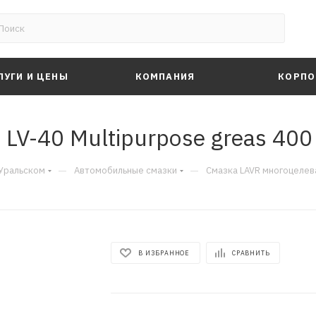
ЛУГИ И ЦЕНЫ
КОМПАНИЯ
КОРПО
LV-40 Multipurpose greas 400
—
—
-Уральском
Автомобильные смазки
Смазка LAVR многоцелева
В ИЗБРАННОЕ
СРАВНИТЬ