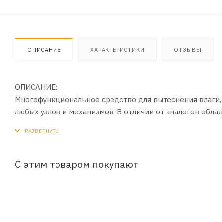
ОПИСАНИЕ
ХАРАКТЕРИСТИКИ
ОТЗЫВЫ
ОПИСАНИЕ:
Многофункциональное средство для вытеснения влаги, 
любых узлов и механизмов. В отличии от аналогов обла
ПРИМЕНЕНИЕ:
1. Распылить средство на нужные детали и соединения
2. Оставить на 1 – 2 минуты для воздействия
С этим товаром покупают
3. При необходимости повторить обработку.
ПРЕИМУЩЕСТВА:
- Эффективно устраняет скрипы и заедания петель, замк