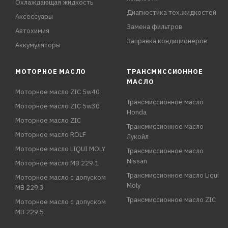
Охлаждающая жидкость
Диагностика тех.жидкостей
Аксессуары
Замена фильтров
Автохимия
Заправка кондиционеров
Аккумуляторы
МОТОРНОЕ МАСЛО
ТРАНСМИССИОННОЕ
МАСЛО
Моторное масло ZIC 5w40
Трансмиссионное масло
Моторное масло ZIC 5w30
Honda
Моторное масло ZIC
Трансмиссионное масло
Моторное масло ROLF
Лукойл
Моторное масло LIQUI MOLY
Трансмиссионное масло
Nissan
Моторное масло MB 229.1
Трансмиссионное масло Liqui
Моторное масло с допуском
Moly
MB 229.3
Трансмиссионное масло ZIC
Моторное масло с допуском
MB 229.5