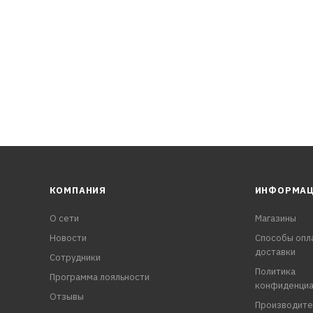
вевшие соединения
ханизмов
КОМПАНИЯ
ИНФОРМА
О сети
Магазины
Новости
Способы опл
доставки
Сотрудники
Политика
Программа лояльности
конфиденциа
Отзывы
Производите