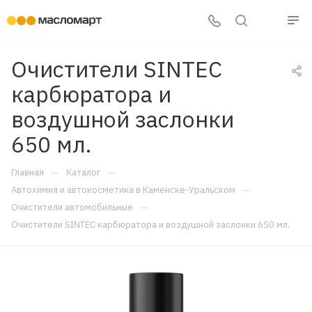
Очистители SINTEC
карбюратора и
воздушной заслонки
650 мл.
—
—
Главная
Каталог
—
Автохимия и автокосметика в Каменске-Уральском
—
Очистители автомобильные
Очистители SINTEC карбюратора и воздушной заслонки 650 мл.