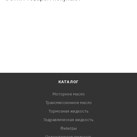
пленку, предохраняет металлические поверхности от
образования коррозии, вытесняет влагу. При этом не
оставляет на поверхности жирных и липких следов и
полностью безопасна для лакокрасочного покрытия,
резины, пластмассы.
КАТАЛОГ
Моторное масло
Трансмиссионное масло
Тормозная жидкость
Гидравлическая жидкость
Фильтры
Охлаждающая жидкость