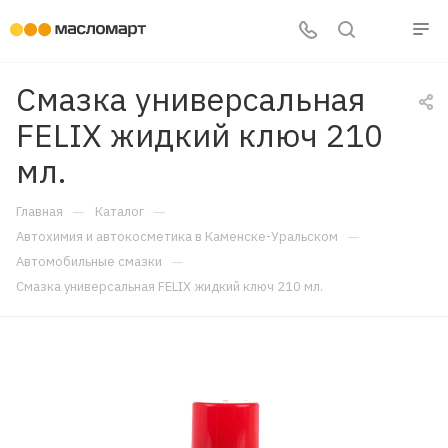
Смазка универсальная
FELIX жидкий ключ 210
мл.
—
—
Главная
Каталог
—
Автохимия и автокосметика в Каменске-Уральском
—
Автомобильные смазки
Смазка универсальная FELIX жидкий ключ 210 мл.