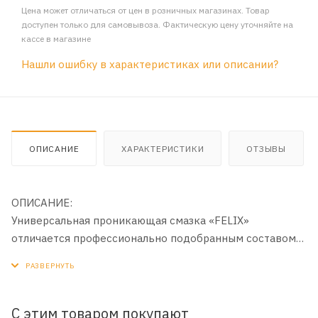
Цена может отличаться от цен в розничных магазинах. Товар
доступен только для самовывоза. Фактическую цену уточняйте на
кассе в магазине
Нашли ошибку в характеристиках или описании?
ОПИСАНИЕ
ХАРАКТЕРИСТИКИ
ОТЗЫВЫ
ОПИСАНИЕ:
Универсальная проникающая смазка «FELIX»
отличается профессионально подобранным составом
компонентов и обладает сверхвысокой проникающей
способностью. Рекомендована для освобождения
прикипевших деталей, заржавевших, заклинивших или
примерзших механизмов. Образуя стойкую защитную
С этим товаром покупают