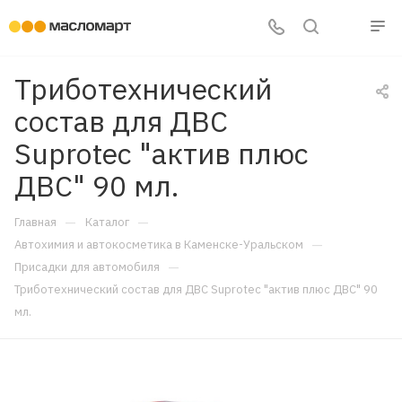
Триботехнический
состав для ДВС
Suprotec "актив плюс
ДВС" 90 мл.
—
—
Главная
Каталог
—
Автохимия и автокосметика в Каменске-Уральском
—
Присадки для автомобиля
Триботехнический состав для ДВС Suprotec "актив плюс ДВС" 90
мл.