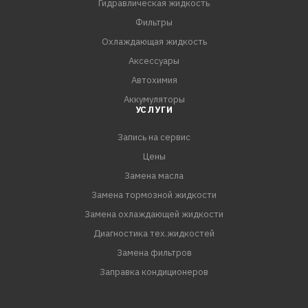
необходимую газоплотность. Это восстанавливает
Гидравлическая жидкость
компрессию и выравнивает ее по цилиндрам,
Фильтры
повышает качество сгорания т
Охлаждающая жидкость
Аксессуары
Автохимия
Аккумуляторы
УСЛУГИ
Запись на сервис
Цены
Замена масла
Замена тормозной жидкости
Замена охлаждающей жидкости
Диагностика тех.жидкостей
Замена фильтров
Заправка кондиционеров