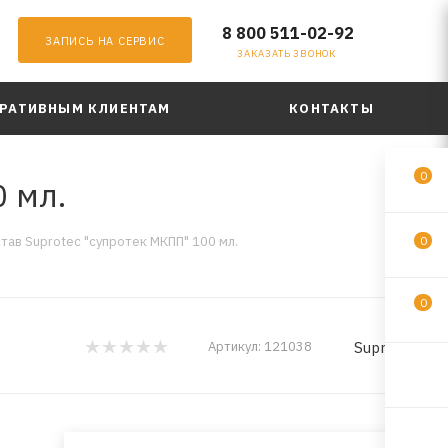
8 800 511-02-92
ЗАПИСЬ НА СЕРВИС
ЗАКАЗАТЬ ЗВОНОК
РАТИВНЫМ КЛИЕНТАМ
КОНТАКТЫ
0
 мл.
тав Suprotec "супротек МКПП" 100 мл.
0
0
Suprotec
Артикул:
121038