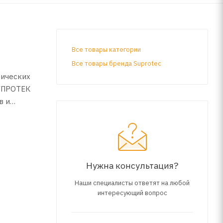
Все товары категории
Все товары бренда Suprotec
нических
УПРОТЕК
в и
авка
мое
не менее
работкой
Нужна консультация?
часть
Наши специалисты ответят на любой
интересующий вопрос