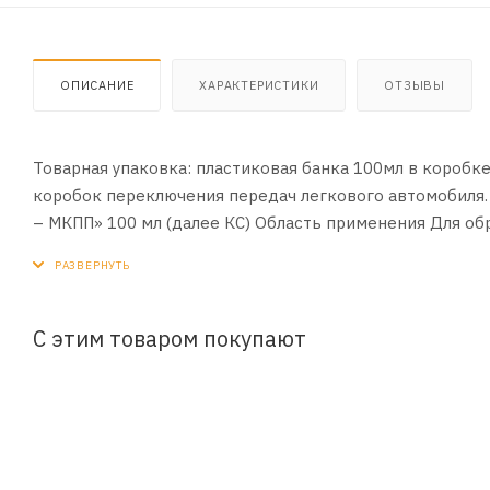
ОПИСАНИЕ
ХАРАКТЕРИСТИКИ
ОТЗЫВЫ
Товарная упаковка: пластиковая банка 100мл в коробк
коробок переключения передач легкового автомоби
– МКПП» 100 мл (далее КС) Область применения Для об
редукторов отечественного и импортного производства.
производиться в рабочее масло. Перед обработкой К
флакона до полного растворения осадка. Залить часть ф
«СУПРОТЕК» на 1 литр трансмиссионного масла). После
С этим товаром покупают
15 – 30 минут. Пробег до второго этапа 3000 - 5000 км
КС «СУПРОТЕК» необходимо тщательно перемешать сод
флакона в КПП и реду