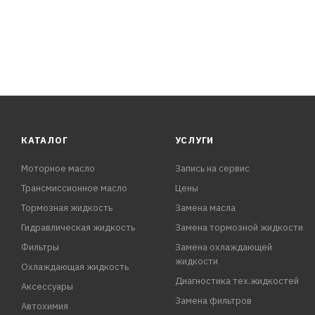
КАТАЛОГ
УСЛУГИ
Моторное масло
Запись на сервис
Трансмиссионное масло
Цены
Тормозная жидкость
Замена масла
Гидравлическая жидкость
Замена тормозной жидкости
Фильтры
Замена охлаждающей
жидкости
Охлаждающая жидкость
Диагностика тех.жидкостей
Аксессуары
Замена фильтров
Автохимия