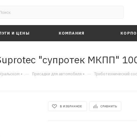
ЛУГИ И ЦЕНЫ
КОМПАНИЯ
КОРПО
uprotec "супротек МКПП" 100
—
—
-Уральском
Присадки для автомобиля
Триботехнический сос
В ИЗБРАННОЕ
СРАВНИТЬ