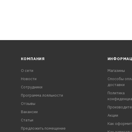
КОМПАНИЯ
ИНФОРМА
О сети
Магазины
Новости
Способы опл
доставки
Сотрудники
Политика
Программа лояльности
конфиденциа
Отзывы
Производите
Вакансии
Акции
Статьи
Как оформит
Предложить помещение
Как записать