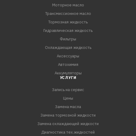
Моторное масло
ПРЕИМУЩЕСТВА:
Трансмиссионное масло
- RTV — вулканизируется при комнатной температуре.
- После вулканизации сохраняет эластичность и
Тормозная жидкость
приобретает водостойкость.
Гидравлическая жидкость
- Превосходит официальные стандарты О.Е.М.
Фильтры
европейских, японских и корейских производителей
Охлаждающая жидкость
автомобилей.
Аксессуары
- Рабочий диапазон температур: от -70 до +345 °С.
Автохимия
- Формула с низким содержанием летучих соединений
Аккумуляторы
и слабым запахом специально разработана для
УСЛУГИ
автомобилей, оснащенных кислородными
Запись на сервис
Цены
Замена масла
Замена тормозной жидкости
Замена охлаждающей жидкости
Диагностика тех.жидкостей