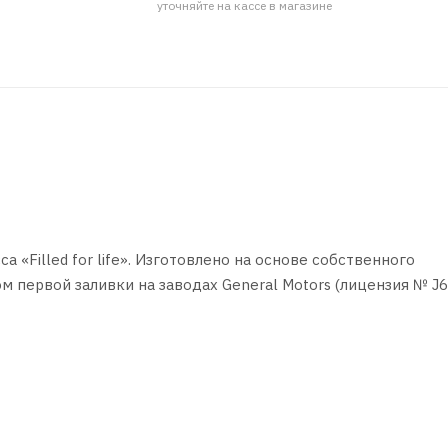
уточняйте на кассе в магазине
«Filled for life». Изготовлено на основе собственного
м первой заливки на заводах General Motors (лицензия № J6
илей во всех случаях, когда требуется масло со специфик