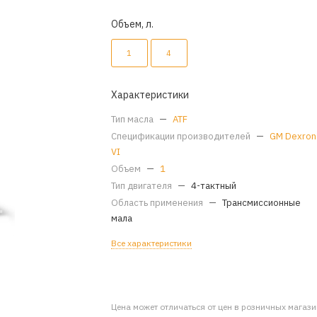
Объем, л.
1
4
Характеристики
Тип масла
—
ATF
Спецификации производителей
—
GM Dexron
VI
Объем
—
1
Тип двигателя
—
4-тактный
Область применения
—
Трансмиссионные
мала
Все характеристики
Цена может отличаться от цен в розничных магаз