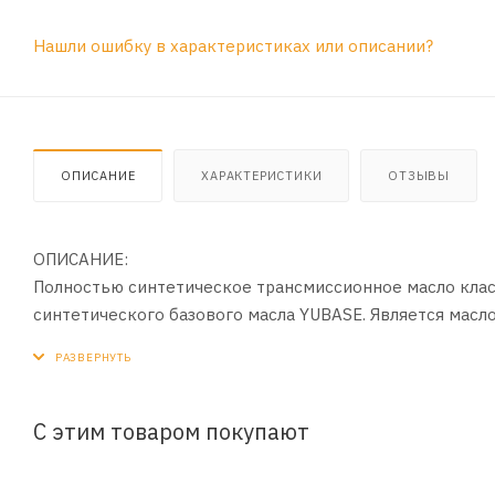
Нашли ошибку в характеристиках или описании?
ОПИСАНИЕ
ХАРАКТЕРИСТИКИ
ОТЗЫВЫ
ОПИСАНИЕ:
Полностью синтетическое трансмисcионное масло класса 
синтетического базового масла YUBASE. Является масло
ПРИМЕНЕНИЕ:
Для автоматических коробок передач легковых автомоб
Dexron VI, Dexron III или Dexron II.
С этим товаром покупают
ПРЕИМУЩЕСТВА: