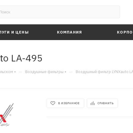
ЛУГИ И ЦЕНЫ
КОМПАНИЯ
КОРПО
to LA-495
—
—
альском
Воздушные фильтры
Воздушный фильтр LYNXauto L
В ИЗБРАННОЕ
СРАВНИТЬ