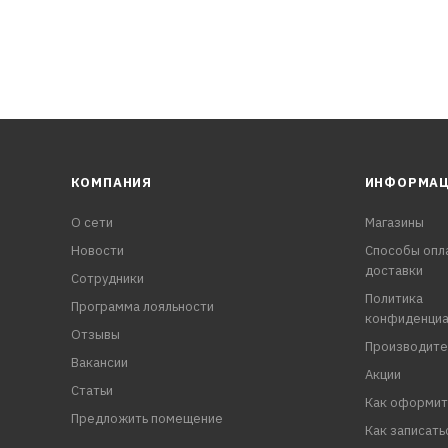
КОМПАНИЯ
ИНФОРМА
О сети
Магазины
Новости
Способы опл
доставки
Сотрудники
Политика
Программа лояльности
конфиденциа
Отзывы
Производите
Вакансии
Акции
Статьи
Как оформит
Предложить помещение
Как записать