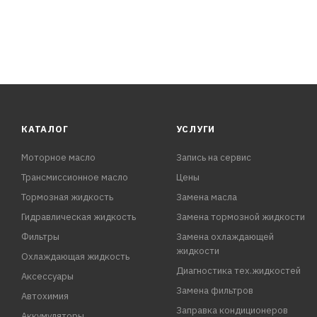
КАТАЛОГ
УСЛУГИ
Моторное масло
Запись на сервис
Трансмиссионное масло
Цены
Тормозная жидкость
Замена масла
Гидравлическая жидкость
Замена тормозной жидкости
Фильтры
Замена охлаждающей
жидкости
Охлаждающая жидкость
Диагностика тех.жидкостей
Аксессуары
Замена фильтров
Автохимия
Заправка кондиционеров
Аккумуляторы