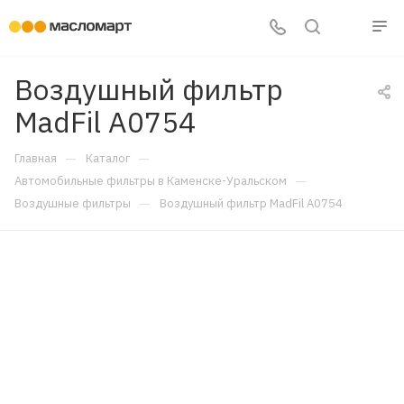
Воздушный фильтр
MadFil A0754
—
—
Главная
Каталог
—
Автомобильные фильтры в Каменске-Уральском
—
Воздушные фильтры
Воздушный фильтр MadFil A0754