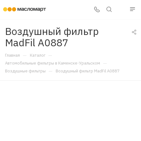
Воздушный фильтр
MadFil A0887
—
—
Главная
Каталог
—
Автомобильные фильтры в Каменске-Уральском
—
Воздушные фильтры
Воздушный фильтр MadFil A0887