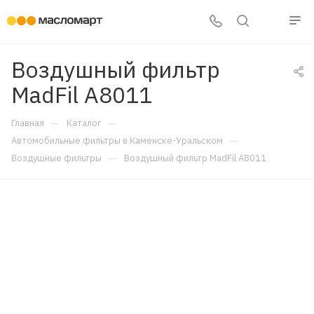
Воздушный фильтр
MadFil A8011
—
—
Главная
Каталог
—
Автомобильные фильтры в Каменске-Уральском
—
Воздушные фильтры
Воздушный фильтр MadFil A8011