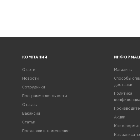
КОМПАНИЯ
ИНФОРМА
О сети
Магазины
Новости
Способы опл
доставки
Сотрудники
Политика
Программа лояльности
конфиденциа
Отзывы
Производите
Вакансии
Акции
Статьи
Как оформит
Предложить помещение
Как записать