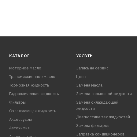
КАТАЛОГ
УСЛУГИ
Моторное масло
Запись на сервис
Трансмиссионное масло
Цены
Тормозная жидкость
Замена масла
Гидравлическая жидкость
Замена тормозной жидкости
Фильтры
Замена охлаждающей
жидкости
Охлаждающая жидкость
Диагностика тех.жидкостей
Аксессуары
Замена фильтров
Автохимия
Заправка кондиционеров
Аккумуляторы