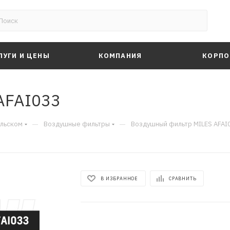
ЛУГИ И ЦЕНЫ
КОМПАНИЯ
КОРПО
AFAI033
—
—
альском
Воздушные фильтры
Воздушный фильтр MILES AFAI
В ИЗБРАННОЕ
СРАВНИТЬ