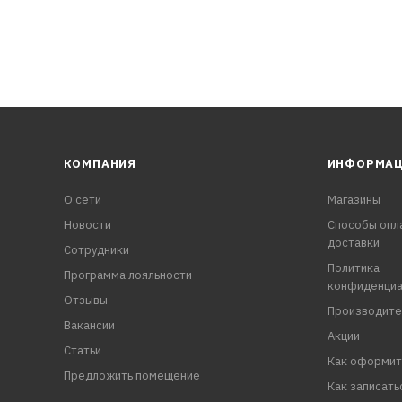
КОМПАНИЯ
ИНФОРМА
О сети
Магазины
Новости
Способы опл
доставки
Сотрудники
Политика
Программа лояльности
конфиденциа
Отзывы
Производите
Вакансии
Акции
Статьи
Как оформит
Предложить помещение
Как записать