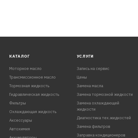
КАТАЛОГ
УСЛУГИ
Моторное масло
Запись на сервис
Трансмиссионное масло
Цены
Тормозная жидкость
Замена масла
Гидравлическая жидкость
Замена тормозной жидкости
Фильтры
Замена охлаждающей
жидкости
Охлаждающая жидкость
Диагностика тех.жидкостей
Аксессуары
Замена фильтров
Автохимия
Заправка кондиционеров
Аккумуляторы