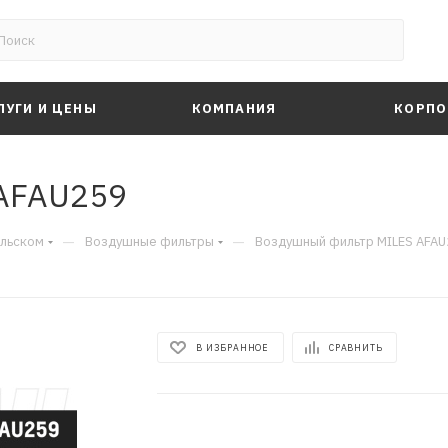
ЛУГИ И ЦЕНЫ
КОМПАНИЯ
КОРПО
AFAU259
—
—
альском
Воздушные фильтры
Воздушный фильтр MILES AFA
В ИЗБРАННОЕ
СРАВНИТЬ