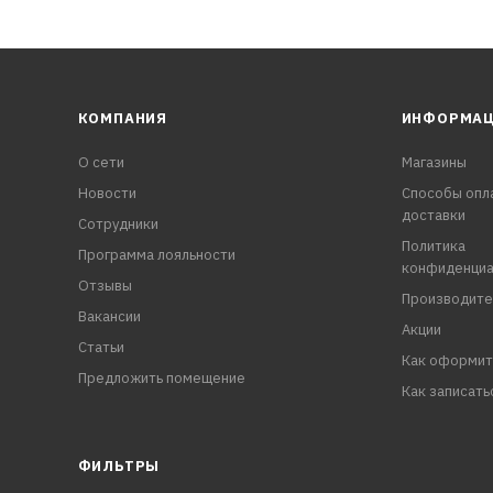
КОМПАНИЯ
ИНФОРМА
О сети
Магазины
Новости
Способы опл
доставки
Сотрудники
Политика
Программа лояльности
конфиденциа
Отзывы
Производите
Вакансии
Акции
Статьи
Как оформит
Предложить помещение
Как записать
ФИЛЬТРЫ