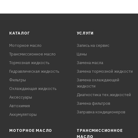
КАТАЛОГ
УСЛУГИ
Моторное масло
Запись на сервис
Трансмиссионное масло
Цены
Тормозная жидкость
Замена масла
Гидравлическая жидкость
Замена тормозной жидкости
Фильтры
Замена охлаждающей
жидкости
Охлаждающая жидкость
Диагностика тех.жидкостей
Аксессуары
Замена фильтров
Автохимия
Заправка кондиционеров
Аккумуляторы
МОТОРНОЕ МАСЛО
ТРАНСМИССИОННОЕ
МАСЛО