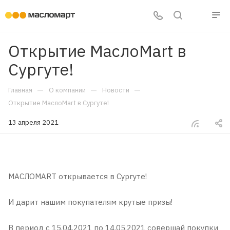
Открытие МаслоMart в
Сургуте!
—
—
—
Главная
О компании
Новости
Открытие МаслоMart в Сургуте!
13 апреля 2021
МАСЛОMART открывается в Сургуте!
И дарит нашим покупателям крутые призы!
В период с 15.04.2021 по 14.05.2021 совершай покупки