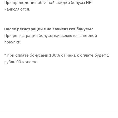
При проведении обычной скидки бонусы НЕ
начисляются.
После регистрации мне зачислятся бонусы?
При регистрации бонусы начисляются с первой
покупки.
* при оплате бонусами 100% от чека к оплате будет 1
рубль 00 копеек.