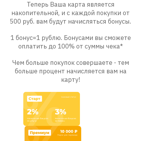
Теперь Ваша карта является
накопительной, и с каждой покупки от
500 руб. вам будут начисляться бонусы.
1 бонус=1 рублю. Бонусами вы сможете
оплатить до 100% от суммы чека*
Чем больше покупок совершаете - тем
больше процент начисляется вам на
карту!