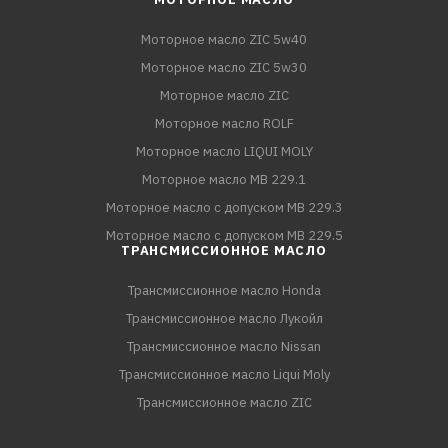
Моторное масло ZIC 5w40
Моторное масло ZIC 5w30
Моторное масло ZIC
Моторное масло ROLF
Моторное масло LIQUI MOLY
Моторное масло MB 229.1
Моторное масло с допуском MB 229.3
Моторное масло с допуском MB 229.5
ТРАНСМИССИОННОЕ МАСЛО
Трансмиссионное масло Honda
Трансмиссионное масло Лукойл
Трансмиссионное масло Nissan
Трансмиссионное масло Liqui Moly
Трансмиссионное масло ZIC