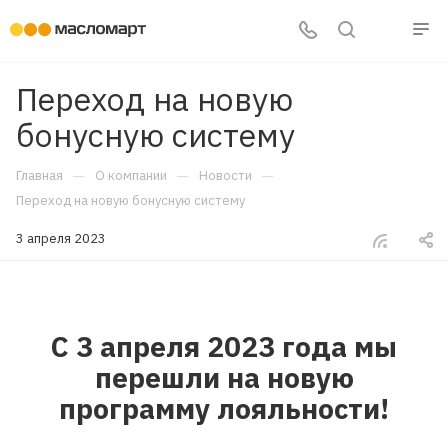
Переход на новую
бонусную систему
—
—
—
Главная
О компании
Новости
Переход на новую бонусную систему
3 апреля 2023
С 3 апреля 2023 года мы
перешли на новую
программу лояльности!