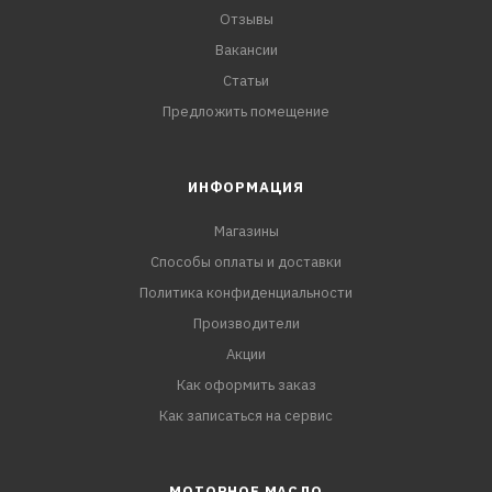
Отзывы
Вакансии
Статьи
Предложить помещение
ИНФОРМАЦИЯ
Магазины
Способы оплаты и доставки
Политика конфиденциальности
Производители
Акции
Как оформить заказ
Как записаться на сервис
МОТОРНОЕ МАСЛО