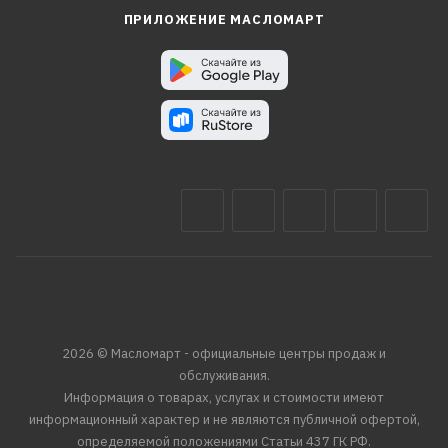
ПРИЛОЖЕНИЕ МАСЛОМАРТ
2026 © Масломарт - официальные центры продаж и
обслуживания.
Информация о товарах, услугах и стоимости имеют
информационный характер и не являются публичной офертой,
определяемой положениями Статьи 437 ГК РФ.