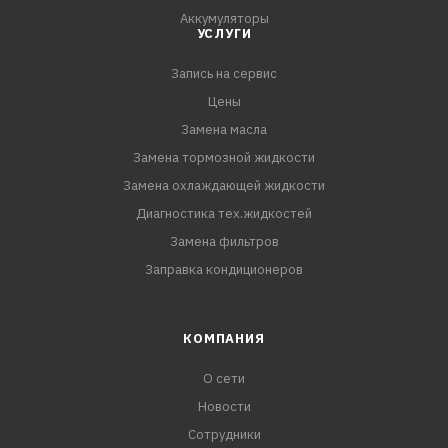
автомобилей всех марок. Температурный диапазон от
Аккумуляторы
минус 40С до плюс 110С.
УСЛУГИ
Запись на сервис
ПРЕИМУЩЕСТВА:
- Без спирта и глицерина. Сохраняет
Цены
резинотехнические изделия
Замена масла
- Защищает от коррозии и накипи
Замена тормозной жидкости
- Флуоресцентный краситель позволяет с помощью
Замена охлаждающей жидкости
ультрафиолета обнаружить место течи.
Диагностика тех.жидкостей
Замена фильтров
Заправка кондиционеров
КОМПАНИЯ
О сети
Новости
Сотрудники