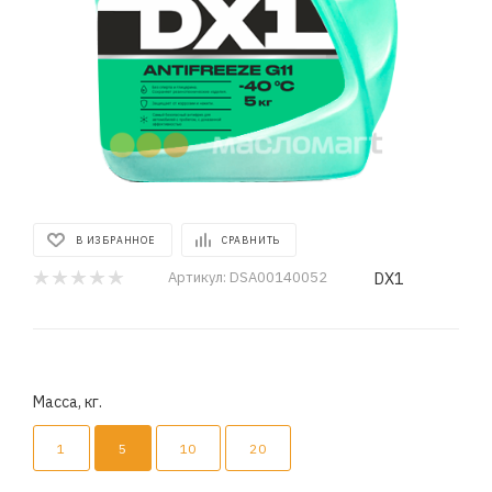
В ИЗБРАННОЕ
СРАВНИТЬ
DX1
Артикул:
DSA00140052
Масса, кг.
1
5
10
20