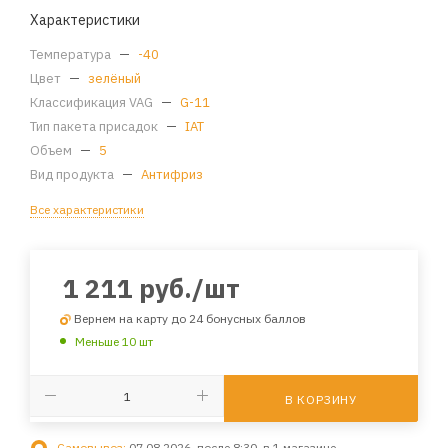
Характеристики
Температура
—
-40
Цвет
—
зелёный
Классификация VAG
—
G-11
Тип пакета присадок
—
IAT
Объем
—
5
Вид продукта
—
Антифриз
Все характеристики
1 211
руб.
/шт
Вернем на карту до 24 бонусных баллов
Меньше 10 шт
В КОРЗИНУ
Самовывоз:
07.08.2026, после 8:30, в 1 магазине