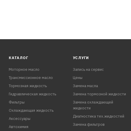
КАТАЛОГ
УСЛУГИ
Моторное масло
Запись на сервис
Трансмиссионное масло
Цены
Тормозная жидкость
Замена масла
Гидравлическая жидкость
Замена тормозной жидкости
Фильтры
Замена охлаждающей
жидкости
Охлаждающая жидкость
Диагностика тех.жидкостей
Аксессуары
Замена фильтров
Автохимия