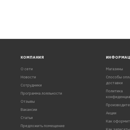
КОМПАНИЯ
ИНФОРМА
О сети
Магазины
Новости
Способы опл
доставки
Сотрудники
Политика
Программа лояльности
конфиденциа
Отзывы
Производите
Вакансии
Акции
Статьи
Как оформит
Предложить помещение
Как записать