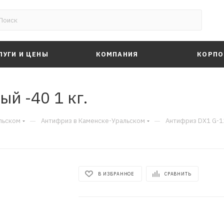
ЛУГИ И ЦЕНЫ
КОМПАНИЯ
КОРПО
й -40 1 кг.
—
—
льском
Антифриз в Каменске-Уральском
Антифриз DX1 G-12
В ИЗБРАННОЕ
СРАВНИТЬ